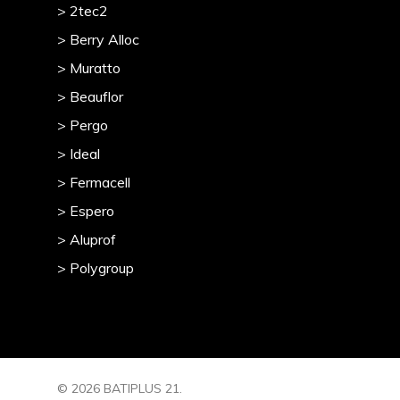
> 2tec2
> Berry Alloc
> Muratto
> Beauflor
> Pergo
> Ideal
> Fermacell
> Espero
> Aluprof
> Polygroup
© 2026 BATIPLUS 21.