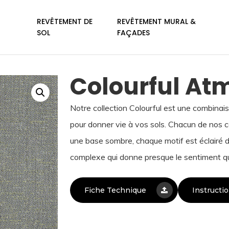
REVÊTEMENT DE
REVÊTEMENT MURAL &
SOL
FAÇADES
Colourful At
Notre col­lection Colourful est une com­bin
pour donner vie à vos sols. Chacun de nos col
une base sombre, chaque motif est éclairé de
complexe qui donne presque le sentiment qu
Fiche Technique
Instructi