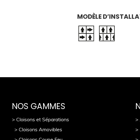
MODÈLE D’INSTALLA
NOS GAMMES
> Cloisons et Séparations
>
> Cloisons Amovibles
>
> Cloisons Coupe Feu
>