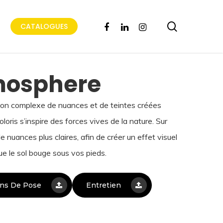
search
FACEBOOK
LINKEDIN
INSTAGRAM
CATALOGUES
mosphere
aison complexe de nuances et de teintes créées
oris s’inspire des forces vives de la nature. Sur
 nuances plus claires, afin de créer un effet visuel
e le sol bouge sous vos pieds.
ons De Pose
Entretien