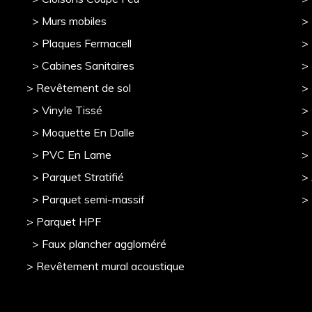
> Murs mobile
s
> 
> Plaques Fermacell
>
> Cabines Sanitaires
>
> Revêtement de sol
>
> Vinyle Tissé
> 
> Moquette En Dalle
>
> PVC En Lame
>
> Parquet Stratifié
>
> Parquet semi-massif
>
> Parquet HPF
> Faux plancher aggloméré
> Revêtement mural acoustique