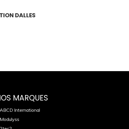
TION DALLES
NOS MARQUES
 ABCD International
 Modulyss
 2tec2