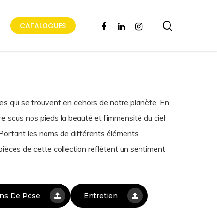
search
FACEBOOK
LINKEDIN
INSTAGRAM
CATALOGUES
ères qui se trouvent en dehors de notre planète. En
re sous nos pieds la beauté et l’immensité du ciel
. Portant les noms de dif­férents éléments
pièces de cette col­lection reflètent un sentiment
ons De Pose
Entretien