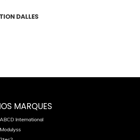
TION DALLES
NOS MARQUES
 ABCD International
 Modulyss
 2tec2