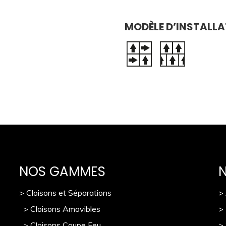
MODÈLE D’INSTALLA
NOS GAMMES
> Cloisons et Séparations
>
> Cloisons Amovibles
>
> Cloisons Coupe Feu
>