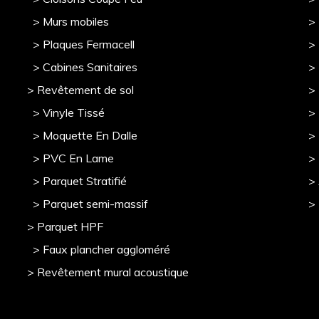
> Murs mobile
s
> 
> Plaques Fermacell
>
> Cabines Sanitaires
>
> Revêtement de sol
>
> Vinyle Tissé
> 
> Moquette En Dalle
>
> PVC En Lame
>
> Parquet Stratifié
>
> Parquet semi-massif
>
> Parquet HPF
> Faux plancher aggloméré
> Revêtement mural acoustique