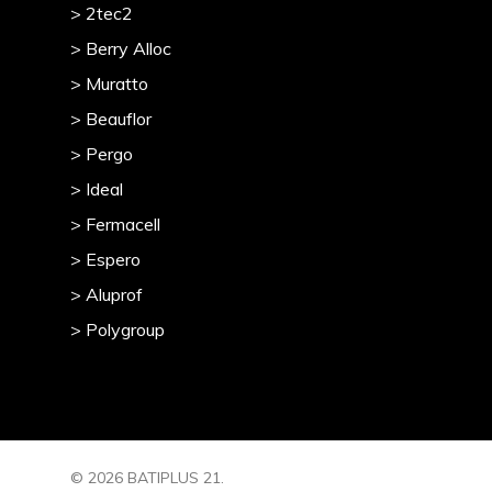
> 2tec2
> Berry Alloc
> Muratto
> Beauflor
> Pergo
> Ideal
> Fermacell
> Espero
> Aluprof
> Polygroup
© 2026 BATIPLUS 21.