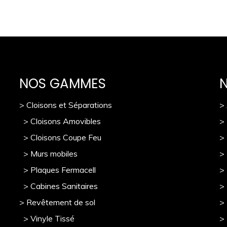
NOS GAMMES
> Cloisons et Séparations
>
> Cloisons Amovibles
>
> Cloisons Coupe Feu
>
> Murs mobile
s
> 
> Plaques Fermacell
>
> Cabines Sanitaires
>
> Revêtement de sol
>
> Vinyle Tissé
> 