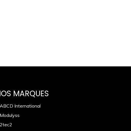
NOS MARQUES
 ABCD International
 Modulyss
 2tec2