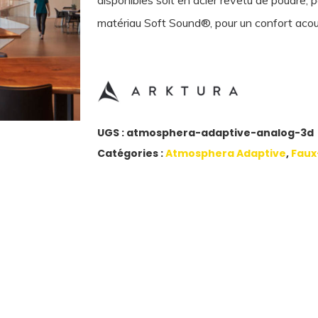
disponibles soit en acier revêtu de poudre, po
matériau Soft Sound®, pour un confort acou
UGS :
atmosphera-adaptive-analog-3d
Catégories :
Atmosphera Adaptive
,
Faux