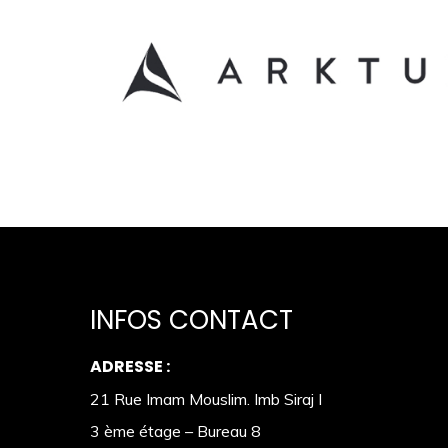
INFOS CONTACT
ADRESSE :
21 Rue Imam Mouslim. Imb Siraj I
3 ème étage – Bureau 8