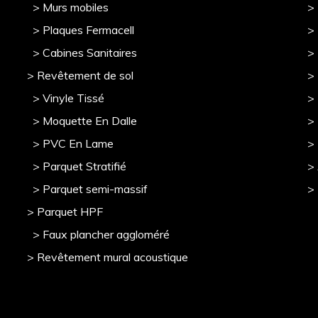
> Murs mobile
s
> 
> Plaques Fermacell
>
> Cabines Sanitaires
>
> Revêtement de sol
>
> Vinyle Tissé
> 
> Moquette En Dalle
>
> PVC En Lame
>
> Parquet Stratifié
>
> Parquet semi-massif
>
> Parquet HPF
> Faux plancher aggloméré
> Revêtement mural acoustique