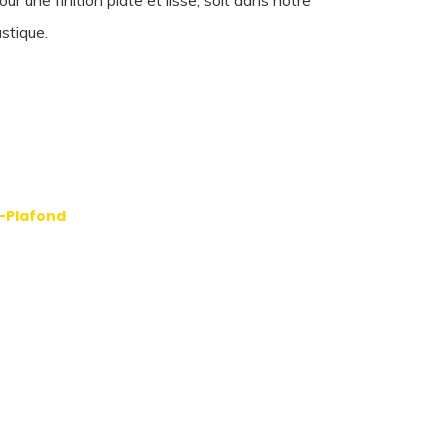
ur une finition plate et lisse, soit dans notre
stique.
-Plafond