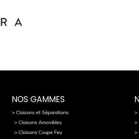
NOS GAMMES
> Cloisons et Séparations
>
> Cloisons Amovibles
>
> Cloisons Coupe Feu
>