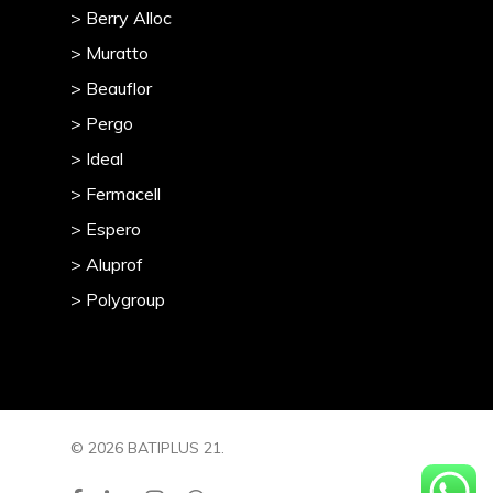
> Berry Alloc
> Muratto
> Beauflor
> Pergo
> Ideal
> Fermacell
> Espero
> Aluprof
> Polygroup
© 2026 BATIPLUS 21.