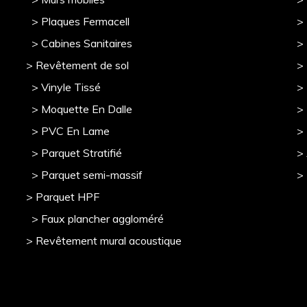
> Plaques Fermacell
>
> Cabines Sanitaires
>
> Revêtement de sol
>
> Vinyle Tissé
> 
> Moquette En Dalle
>
> PVC En Lame
>
> Parquet Stratifié
>
> Parquet semi-massif
>
> Parquet HPF
> Faux plancher aggloméré
> Revêtement mural acoustique