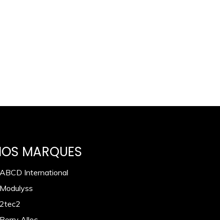
NOS MARQUES
 ABCD International
 Modulyss
 2tec2
Berry Alloc