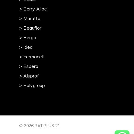
> Berry Alloc
> Muratto
> Beauflor
> Pergo
> Ideal
> Fermacell
> Espero
> Aluprof
> Polygroup
© 2026 BATIPLUS 21.