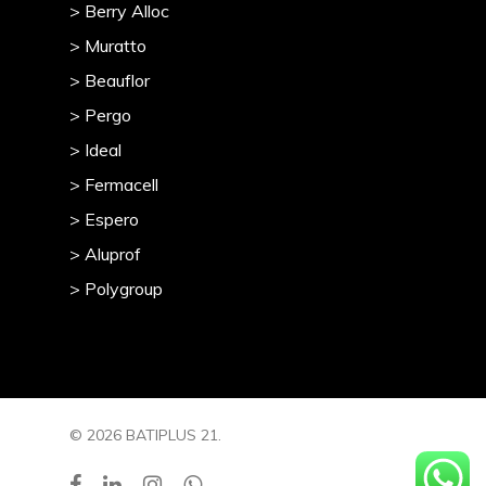
> Berry Alloc
> Muratto
> Beauflor
> Pergo
> Ideal
> Fermacell
> Espero
> Aluprof
> Polygroup
© 2026 BATIPLUS 21.
facebook
linkedin
instagram
whatsapp