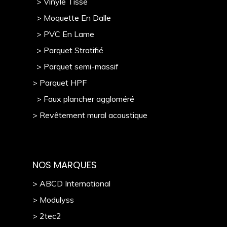
> Vinyle Tissé
> Moquette En Dalle
> PVC En Lame
> Parquet Stratifié
> Parquet semi-massif
> Parquet HPF
> Faux plancher aggloméré
> Revêtement mural acoustique
NOS MARQUES
> ABCD International
> Modulyss
> 2tec2