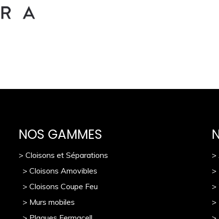
NOS GAMMES
> Cloisons et Séparations
>
> Cloisons Amovibles
>
> Cloisons Coupe Feu
>
> Murs mobile
s
> 
> Plaques Fermacell
>