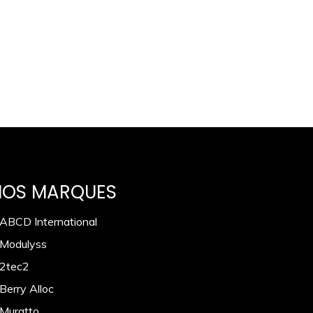
NOS MARQUES
 ABCD International
 Modulyss
 2tec2
Berry Alloc
 Muratto