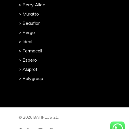
> Berry Alloc
> Muratto
> Beauflor
> Pergo
> Ideal
> Fermacell
> Espero
> Aluprof
> Polygroup
© 2026 BATIPLUS 21.