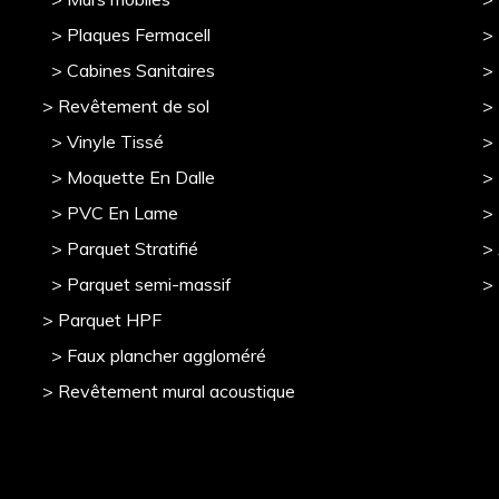
> Plaques Fermacell
>
> Cabines Sanitaires
>
> Revêtement de sol
>
> Vinyle Tissé
> 
> Moquette En Dalle
>
> PVC En Lame
>
> Parquet Stratifié
>
> Parquet semi-massif
>
> Parquet HPF
> Faux plancher aggloméré
> Revêtement mural acoustique