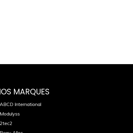
NOS MARQUES
 ABCD International
 Modulyss
 2tec2
Berry Alloc