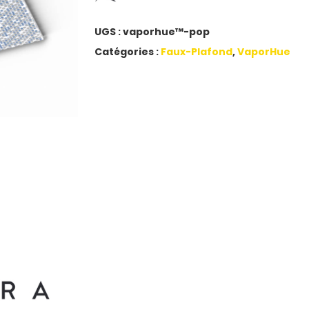
UGS :
vaporhue™-pop
Catégories :
Faux-Plafond
,
VaporHue