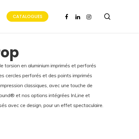
search
FACEBOOK
LINKEDIN
INSTAGRAM
CATALOGUES
Pop
torsion en aluminium imprimés et perforés
s cercles perforés et des points imprimés
impression classiques, avec une touche de
ound® et nos options intégrées InLine et
isés avec ce design, pour un effet spectaculaire.