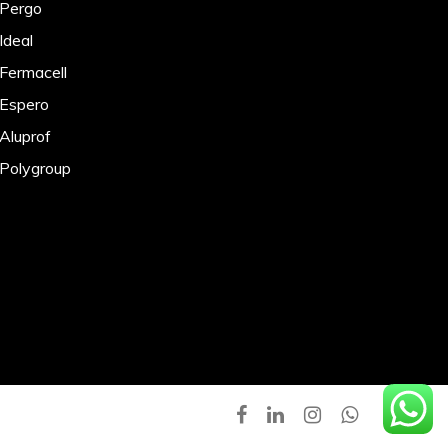
 Pergo
Ideal
 Fermacell
 Espero
 Aluprof
 Polygroup
facebook
linkedin
instagram
whatsapp