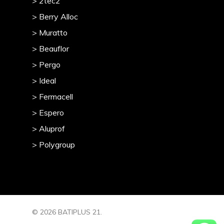
> 2tec2
> Berry Alloc
> Muratto
> Beauflor
> Pergo
> Ideal
> Fermacell
> Espero
> Aluprof
> Polygroup
© 2026 BATIPLUS 21.