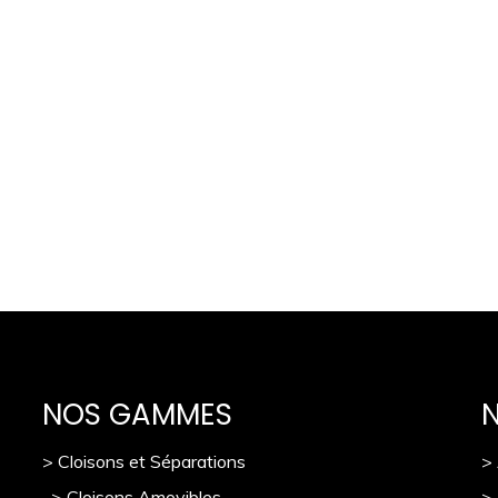
NOS GAMMES
> Cloisons et Séparations
>
> Cloisons Amovibles
>