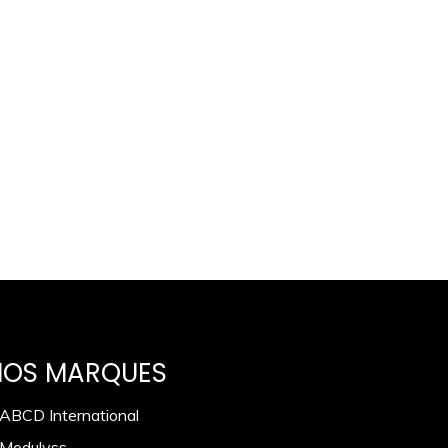
NOS MARQUES
 ABCD International
 Modulyss