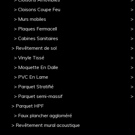
> Cloisons Coupe Feu
>
> Murs mobile
s
> 
> Plaques Fermacell
>
> Cabines Sanitaires
>
> Revêtement de sol
>
> Vinyle Tissé
> 
> Moquette En Dalle
>
> PVC En Lame
>
> Parquet Stratifié
>
> Parquet semi-massif
>
> Parquet HPF
> Faux plancher aggloméré
> Revêtement mural acoustique