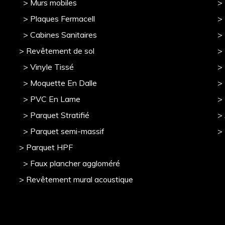
> Murs mobile
s
> 
> Plaques Fermacell
>
> Cabines Sanitaires
>
> Revêtement de sol
>
> Vinyle Tissé
> 
> Moquette En Dalle
>
> PVC En Lame
>
> Parquet Stratifié
>
> Parquet semi-massif
>
> Parquet HPF
> Faux plancher aggloméré
> Revêtement mural acoustique