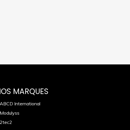
NOS MARQUES
 ABCD International
 Modulyss
 2tec2