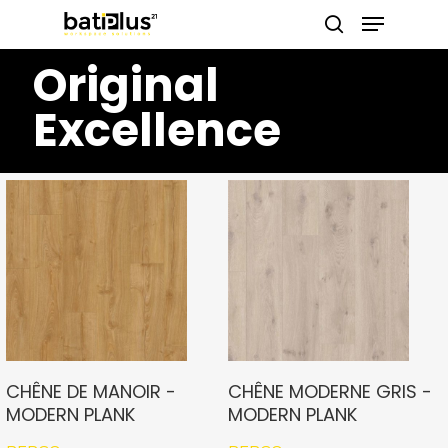
https://pinup-casino-games.com/
https://1-win-azn.com/
pin up
https://pin-up-casino-giris.com/
Menu
Skip
search
to
Original
Close
main
Menu
Excellence
content
CHÊNE DE MANOIR -
CHÊNE MODERNE GRIS -
MODERN PLANK
MODERN PLANK