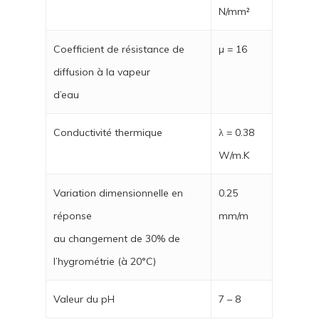
N/mm²
Coefficient de résistance de
µ = 16
diffusion à la vapeur
d’eau
Conductivité thermique
λ = 0.38
W/m.K
Variation dimensionnelle en
0.25
réponse
mm/m
au changement de 30% de
l’hygrométrie (à 20°C)
Valeur du pH
7 – 8