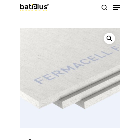
https://pinup-casino-games.com/
https://1-win-azn.com/
pin up
https://pin-up-casino-giris.com/
Menu
Skip
search
to
Close
main
Menu
content