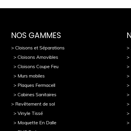
NOS GAMMES
> Cloisons et Séparations
>
> Cloisons Amovibles
>
> Cloisons Coupe Feu
>
> Murs mobile
s
> 
> Plaques Fermacell
>
> Cabines Sanitaires
>
> Revêtement de sol
>
> Vinyle Tissé
> 
> Moquette En Dalle
>