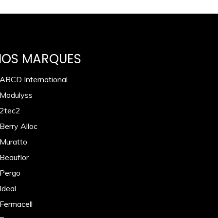
NOS MARQUES
 ABCD International
 Modulyss
 2tec2
Berry Alloc
 Muratto
 Beauflor
 Pergo
Ideal
 Fermacell