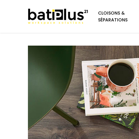
https://pinup-casino-games.com/
https://1-win-azn.com/
pin up
https://pin-up-casino-giris.com/
Skip
CLOISONS &
to
SÉPARATIONS
main
content