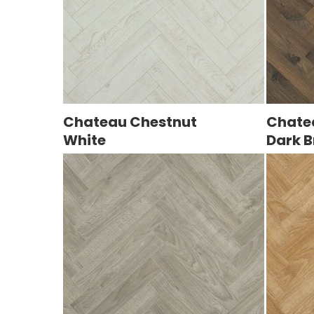
Chateau Chestnut
Chate
White
Dark 