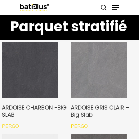
https://pinup-casino-games.com/
https://1-win-azn.com/
pin up
https://pin-up-casino-giris.com/
Menu
Skip
search
to
Parquet stratifié
Close
main
Menu
content
ARDOISE CHARBON -BIG
ARDOISE GRIS CLAIR –
SLAB
Big Slab
PERGO
PERGO