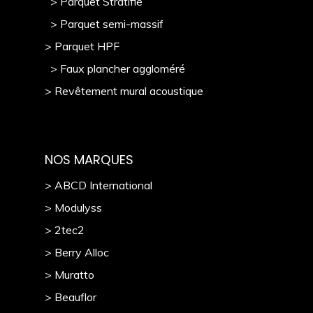
> Parquet Stratifié
> Parquet semi-massif
> Parquet HPF
> Faux plancher aggloméré
> Revêtement mural acoustique
NOS MARQUES
> ABCD International
> Modulyss
> 2tec2
> Berry Alloc
> Muratto
> Beauflor