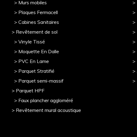
> Murs mobile
s
> 
> Plaques Fermacell
>
> Cabines Sanitaires
>
> Revêtement de sol
>
> Vinyle Tissé
> 
> Moquette En Dalle
>
> PVC En Lame
>
> Parquet Stratifié
>
> Parquet semi-massif
>
> Parquet HPF
> Faux plancher aggloméré
> Revêtement mural acoustique