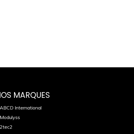
NOS MARQUES
 ABCD International
 Modulyss
 2tec2