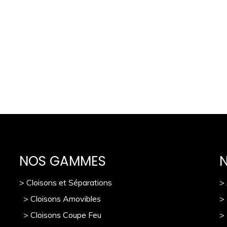
NOS GAMMES
> Cloisons et Séparations
>
> Cloisons Amovibles
>
> Cloisons Coupe Feu
>