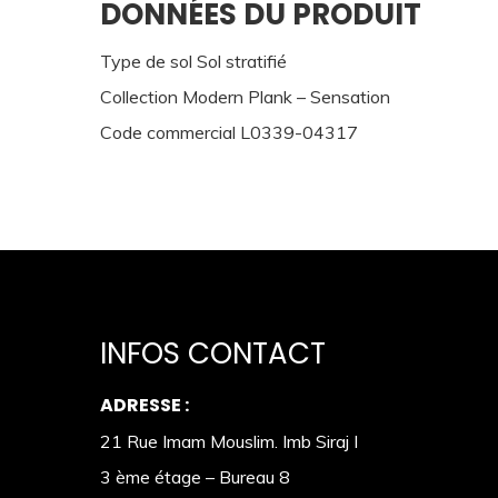
DONNÉES DU PRODUIT
Type de sol Sol stratifié
Collection Modern Plank – Sensation
Code commercial L0339-04317
INFOS CONTACT
ADRESSE :
21 Rue Imam Mouslim. Imb Siraj I
3 ème étage – Bureau 8