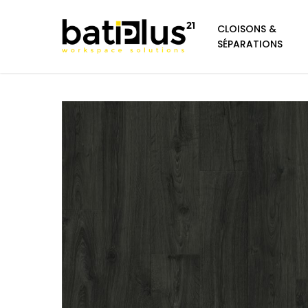
https://pinup-casino-games.com/
https://1-win-azn.com/
pin up
https://pin-up-casino-giris.com/
Skip
CLOISONS &
to
SÉPARATIONS
main
content