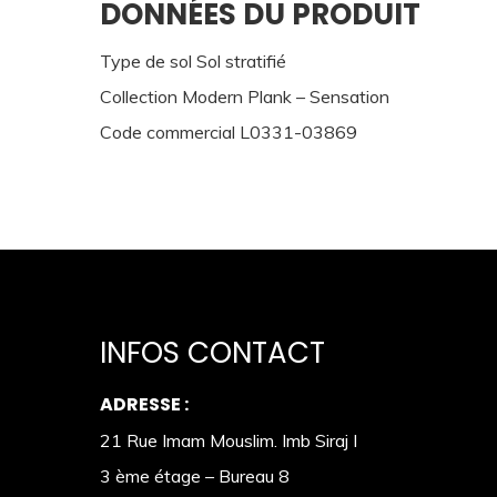
DONNÉES DU PRODUIT
Type de sol Sol stratifié
Collection Modern Plank – Sensation
Code commercial L0331-03869
INFOS CONTACT
ADRESSE :
21 Rue Imam Mouslim. Imb Siraj I
3 ème étage – Bureau 8