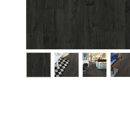
Hit enter to search or ESC to close