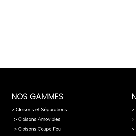
NOS GAMMES
> Cloisons et Séparations
>
> Cloisons Amovibles
>
> Cloisons Coupe Feu
>