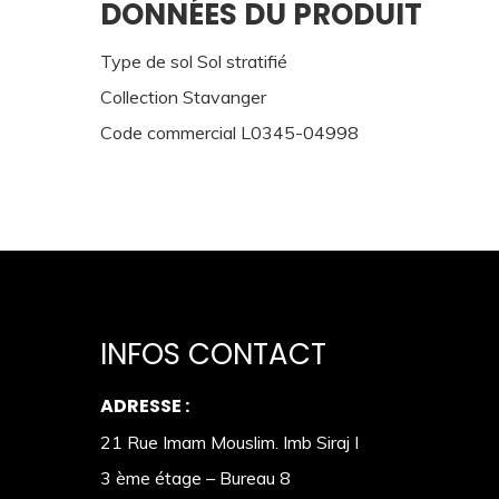
DONNÉES DU PRODUIT
Type de sol Sol stratifié
Collection Stavanger
Code commercial L0345-04998
INFOS CONTACT
ADRESSE :
21 Rue Imam Mouslim. Imb Siraj I
3 ème étage – Bureau 8