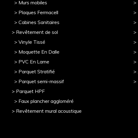
> Murs mobile
s
> 
> Plaques Fermacell
>
> Cabines Sanitaires
>
> Revêtement de sol
>
> Vinyle Tissé
> 
> Moquette En Dalle
>
> PVC En Lame
>
> Parquet Stratifié
>
> Parquet semi-massif
>
> Parquet HPF
> Faux plancher aggloméré
> Revêtement mural acoustique