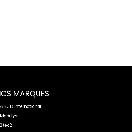
NOS MARQUES
 ABCD International
 Modulyss
 2tec2