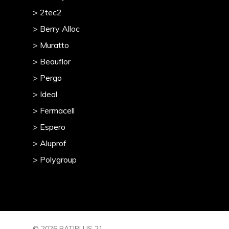
> 2tec2
> Berry Alloc
> Muratto
> Beauflor
> Pergo
> Ideal
> Fermacell
> Espero
> Aluprof
> Polygroup
© 2026 BATIPLUS 21.