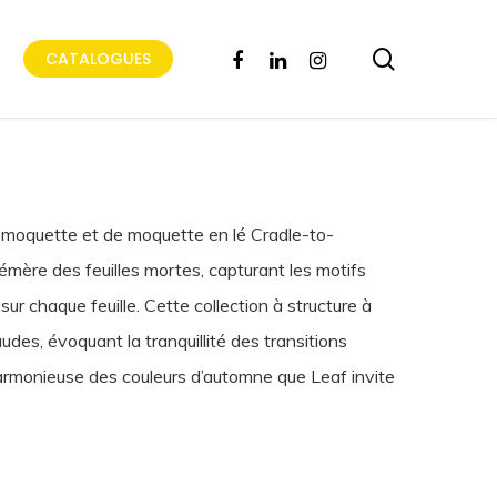
search
FACEBOOK
LINKEDIN
INSTAGRAM
CATALOGUES
e moquette et de moquette en lé Cradle-to-
ère des feuilles mortes, capturant les motifs
r chaque feuille. Cette collection à structure à
des, évoquant la tranquillité des transitions
rmonieuse des couleurs d’automne que Leaf invite