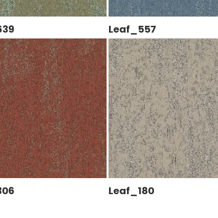
639
Leaf_557
306
Leaf_180