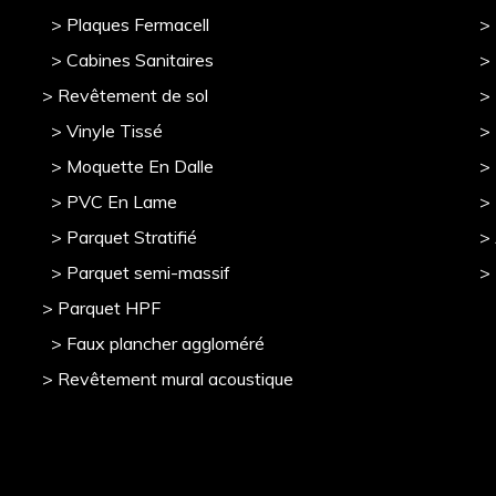
> Plaques Fermacell
>
> Cabines Sanitaires
>
> Revêtement de sol
>
> Vinyle Tissé
> 
> Moquette En Dalle
>
> PVC En Lame
>
> Parquet Stratifié
>
> Parquet semi-massif
>
> Parquet HPF
> Faux plancher aggloméré
> Revêtement mural acoustique