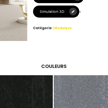
«
Simulation 3D
Catégorie :
Modulyss
COULEURS