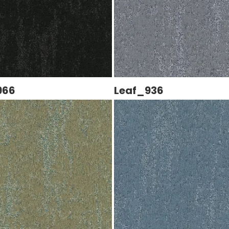
966
Leaf_936