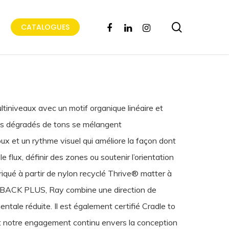
search
FACEBOOK
LINKEDIN
INSTAGRAM
CATALOGUES
tiniveaux avec un motif organique linéaire et
. Les dégradés de tons se mélangent
 et un rythme visuel qui améliore la façon dont
e flux, définir des zones ou soutenir l’orientation
qué à partir de nylon recyclé Thrive® matter à
coBACK PLUS, Ray combine une direction de
ale réduite. Il est également certifié Cradle to
ant notre engagement continu envers la conception