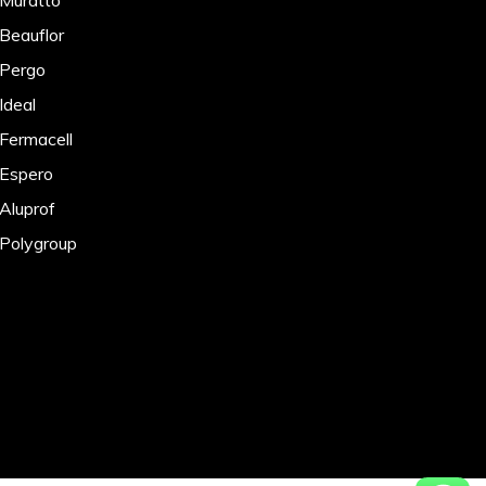
 Muratto
 Beauflor
 Pergo
Ideal
 Fermacell
 Espero
 Aluprof
 Polygroup