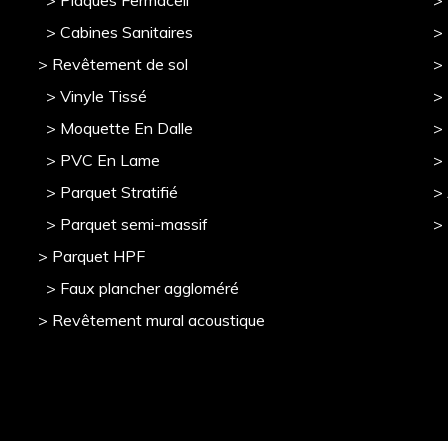
> Plaques Fermacell
>
> Cabines Sanitaires
>
> Revêtement de sol
>
> Vinyle Tissé
> 
> Moquette En Dalle
>
> PVC En Lame
>
> Parquet Stratifié
>
> Parquet semi-massif
>
> Parquet HPF
> Faux plancher aggloméré
> Revêtement mural acoustique