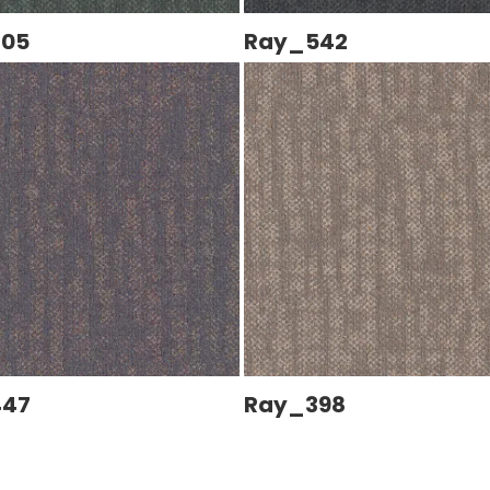
605
Ray_542
447
Ray_398