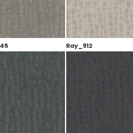
945
Ray_912