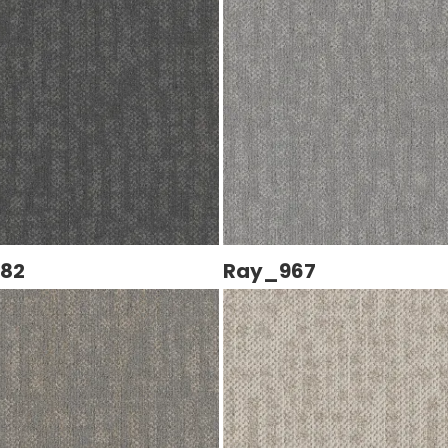
82
Ray_967