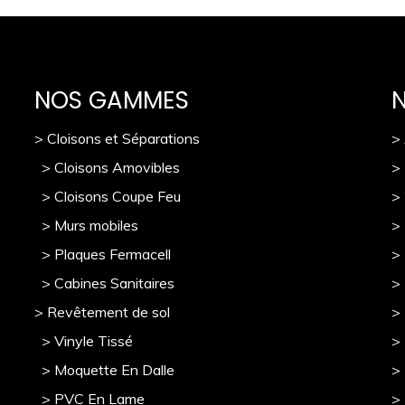
NOS GAMMES
> Cloisons et Séparations
>
> Cloisons Amovibles
>
> Cloisons Coupe Feu
>
> Murs mobile
s
> 
> Plaques Fermacell
>
> Cabines Sanitaires
>
> Revêtement de sol
>
> Vinyle Tissé
> 
> Moquette En Dalle
>
> PVC En Lame
>