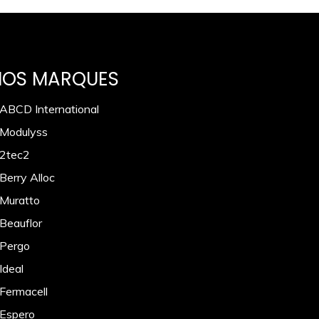
NOS MARQUES
 ABCD International
 Modulyss
 2tec2
Berry Alloc
 Muratto
 Beauflor
 Pergo
Ideal
 Fermacell
 Espero